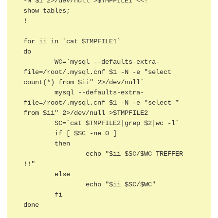
-N $1 2>/dev/null >$TMPFILE1 <<!

show tables;

!

for ii in `cat $TMPFILE1`

do

        WC=`mysql --defaults-extra-
file=/root/.mysql.cnf $1 -N -e "select 
count(*) from $ii" 2>/dev/null`

        mysql --defaults-extra-
file=/root/.mysql.cnf $1 -N -e "select * 
from $ii" 2>/dev/null >$TMPFILE2

        SC=`cat $TMPFILE2|grep $2|wc -l`

        if [ $SC -ne 0 ]

        then

                echo "$ii $SC/$WC TREFFER 
!!"

        else

                echo "$ii $SC/$WC"

        fi

done
