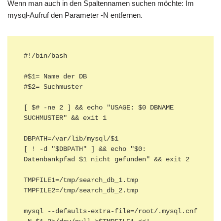
Wenn man auch in den Spaltennamen suchen möchte: Im
mysql-Aufruf den Parameter -N entfernen.
#!/bin/bash

#$1= Name der DB

#$2= Suchmuster

[ $# -ne 2 ] && echo "USAGE: $0 DBNAME 
SUCHMUSTER" && exit 1

DBPATH=/var/lib/mysql/$1

[ ! -d "$DBPATH" ] && echo "$0: 
Datenbankpfad $1 nicht gefunden" && exit 2

TMPFILE1=/tmp/search_db_1.tmp

TMPFILE2=/tmp/search_db_2.tmp

mysql --defaults-extra-file=/root/.mysql.cnf 