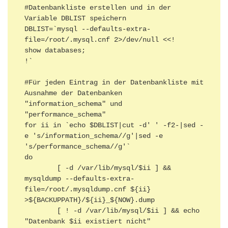
#Datenbankliste erstellen und in der 
Variable DBLIST speichern

DBLIST=`mysql --defaults-extra-
file=/root/.mysql.cnf 2>/dev/null <<!

show databases;

!`

#Für jeden Eintrag in der Datenbankliste mit 
Ausnahme der Datenbanken 
"information_schema" und 
"performance_schema"

for ii in `echo $DBLIST|cut -d' ' -f2-|sed -
e 's/information_schema//g'|sed -e 
's/performance_schema//g'`

do

        [ -d /var/lib/mysql/$ii ] && 
mysqldump --defaults-extra-
file=/root/.mysqldump.cnf ${ii} 
>${BACKUPPATH}/${ii}_${NOW}.dump

        [ ! -d /var/lib/mysql/$ii ] && echo 
"Datenbank $ii existiert nicht"
