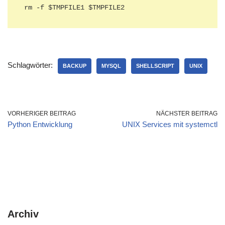
rm -f $TMPFILE1 $TMPFILE2
Schlagwörter:
BACKUP
MYSQL
SHELLSCRIPT
UNIX
VORHERIGER BEITRAG
NÄCHSTER BEITRAG
Python Entwicklung
UNIX Services mit systemctl
Archiv